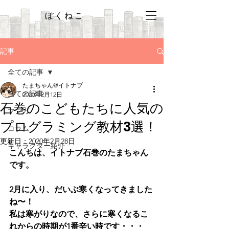
ぼくねこ
記事
全ての記事
たまちゃん@イトナブ
全ての記事
2020年2月12日
石巻のこどもたちに人気の
マンガ
プログラミング教材3選！
コラム
更新日：
2020年2月28日
キャラクター紹介
こんちは、イトナブ石巻のたまちゃん
です。
2月に入り、だいぶ寒くなってきました
ね〜！
私は寒がりなので、さらに寒くなるこ
れからの時期が1番辛い時です・・・