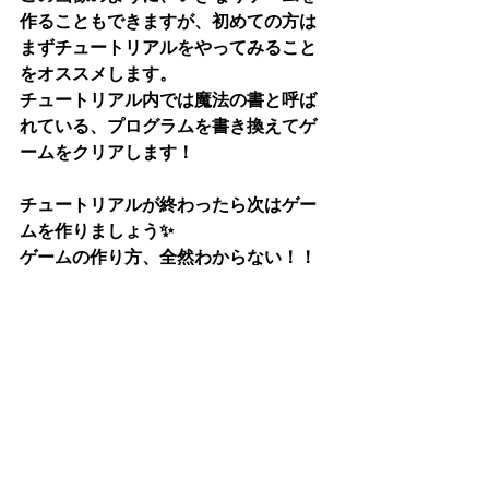
作ることもできますが、初めての方は
まずチュートリアルをやってみること
をオススメします。
チュートリアル内では魔法の書と呼ば
れている、プログラムを書き換えてゲ
ームをクリアします！
チュートリアルが終わったら次はゲー
ムを作りましょう✨
ゲームの作り方、全然わからない！！
という人も大丈夫！
作者である「たに」さんがYoutubeに作
り方動画をあげています！！
個性的な味方キャラクター・敵キャラ
クターの他、しかけやアイテム、スキ
ルなんかもたくさん用意されているの
で、これを見ているだけで頭の中で物
語ができそうですね・・・・！