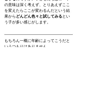
の意味は深く考えず、とりあえずここ
を変えたらここが変わるんだという結
果から
どんどん色々と試してみる
とい
う子が多い感じがします。
もちろん一概に年齢によってこうだと
いうつもりはありません。
比較的こういう感じが多いと思うだけ
です。
学習の違いは年齢というよりはその人
の経験によって変わってくるのかもし
れませんね。
他にも色々と違うところはあるのです
が、長くなってしまうので今回は比較
的違いの大きい２つについてお話しし
ました。