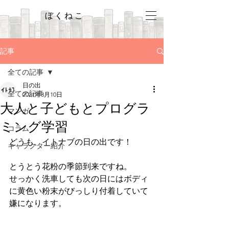
ぼくねこ
記事
全ての記事
日の出
全ての記事
2021年3月10日
大人と子どもとプログラ
マンガ
ミング学習
コラム
どうも、イトナブの日の出です！
キャラクター紹介
とうとう花粉の季節到来ですね。
せっかく洗車しても次の日にはボディ
に黄色い粉末がびっしり付着していて
嫌になります。