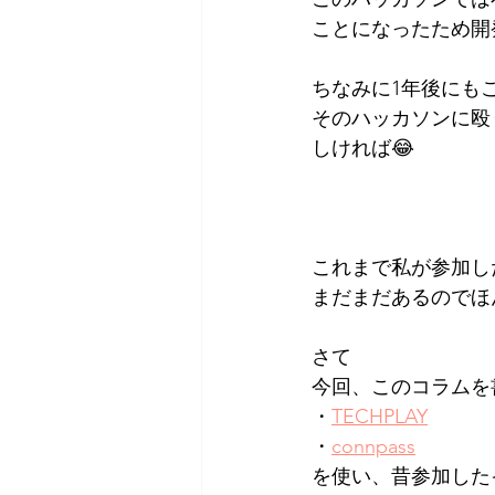
ことになったため開
ちなみに1年後にも
そのハッカソンに殴
しければ😂
これまで私が参加し
まだまだあるのでほ
さて
今回、このコラムを
・
TECHPLAY
・
connpass
を使い、昔参加した