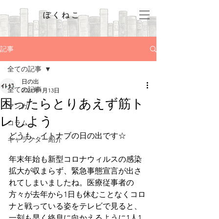
ぼくねこ
記事
全ての記事
日の出
全ての記事
2021年1月13日
困ったらとりあえず筋ト
マンガ
レしよう
コラム
どうも、イトナブの日の出です☆
キャラクター紹介
年末年始も新型コロナウィルスの感染
拡大が収まらず、緊急事態宣言が出さ
れてしまいましたね。医療従事者の
方々が去年から1日も休むことなくコロ
ナと戦っている姿をテレビで見ると、
一刻も早く終息に向かえるように1人1