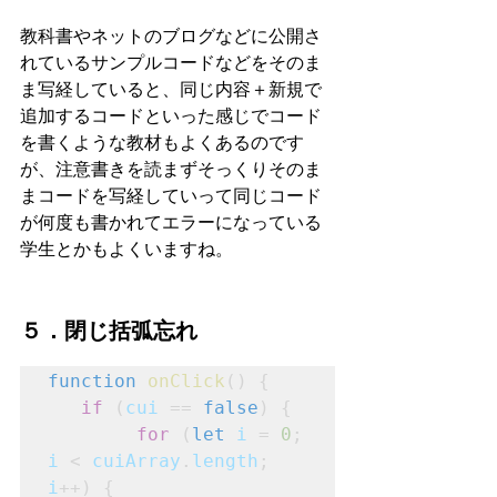
教科書やネットのブログなどに公開さ
れているサンプルコードなどをそのま
ま写経していると、同じ内容＋新規で
追加するコードといった感じでコード
を書くような教材もよくあるのです
が、注意書きを読まずそっくりそのま
まコードを写経していって同じコード
が何度も書かれてエラーになっている
学生とかもよくいますね。
５．閉じ括弧忘れ
function
onClick
() {
if
 (
cui
 == 
false
) {
for
 (
let
i
 = 
0
; 
i
 < 
cuiArray
.
length
; 
i
++) {