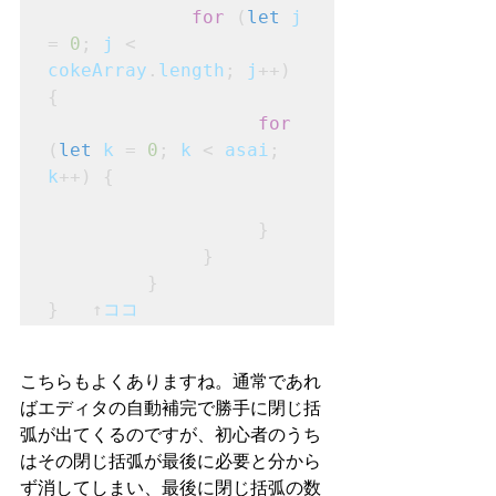
for
 (
let
j
= 
0
; 
j
 < 
cokeArray
.
length
; 
j
++) 
{
for
(
let
k
 = 
0
; 
k
 < 
asai
; 
k
++) {
}
}
         }

}   ↑
ココ
こちらもよくありますね。通常であれ
ばエディタの自動補完で勝手に閉じ括
弧が出てくるのですが、初心者のうち
はその閉じ括弧が最後に必要と分から
ず消してしまい、最後に閉じ括弧の数