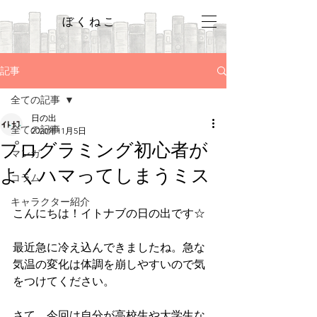
ぼくねこ
記事
全ての記事
日の出
全ての記事
2020年11月5日
プログラミング初心者が
マンガ
よくハマってしまうミス
コラム
キャラクター紹介
こんにちは！イトナブの日の出です☆
最近急に冷え込んできましたね。急な
気温の変化は体調を崩しやすいので気
をつけてください。
さて、今回は自分が高校生や大学生な