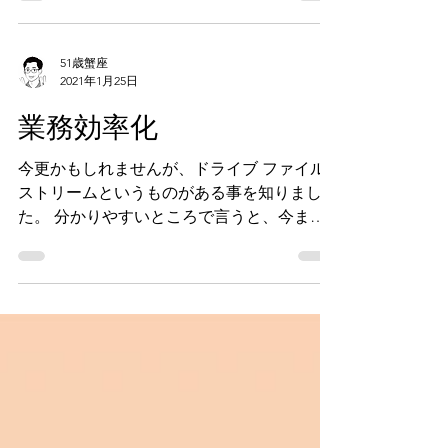
ラミングの楽しさをわかりやすくお伝えでき
るよう、 頑張っていきますのでよろしくお
願いします♪ さて・・・ 今回のコラムで
は、...
51歳蟹座
2021年1月25日
業務効率化
今更かもしれませんが、ドライブ ファイル
ストリームというものがある事を知りまし
た。 分かりやすいところで言うと、今まで
は作成した資料をGoogleDriveで共有すると
ころまでは普通にやっていました。 ただ、
そのファイルにどうアクセスするかという
と、ブラウザを立ち上げてg...