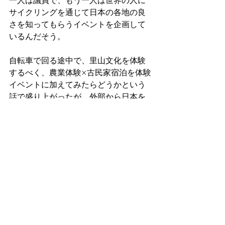
一人は議員で、もう一人は世界の人に
サイクリングを通じて日本の各地の良
さを知ってもらうイベントを企画して
いるんだそう。
自転車で回る途中で、里山文化を体験
するべく、農業体験×古民家宿泊を体験
イベントに加えてみたらどうかという
話で盛り上がったが、外部から日本を
体験してもらう事で気づく事は多いは
ずだ。
次々できる商業ビルで目新しいものは
ほとんど無いし、世界にも同じ様なも
のは沢山ある。
ところで、コロナ渦で感じる喜びは何
だろう。