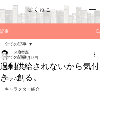
ぼくねこ
記事
全ての記事
51歳蟹座
全ての記事
2020年7月13日
過剰供給されないから気付
マンガ
き、創る。
コラム
キャラクター紹介