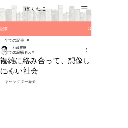
ぼくねこ
記事
全ての記事
51歳蟹座
全ての記事
2020年7月27日
複雑に絡み合って、想像し
マンガ
にくい社会
コラム
キャラクター紹介