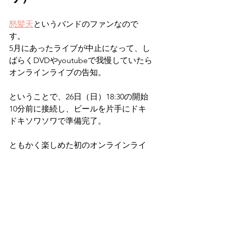
怒髪天
というバンドのファンなので
す。
5月にあったライブが中止になって、し
ばらくDVDやyoutubeで我慢していたら
オンラインライブの告知。
ということで、26日（日）18:30の開始
10分前に接続し、ビールを片手にドキ
ドキソワソワで準備完了。
ともかく楽しめた初のオンラインライ
ブですが、オンラインならではの面白
くなりそうな点も発見できて興味深か
った〜。