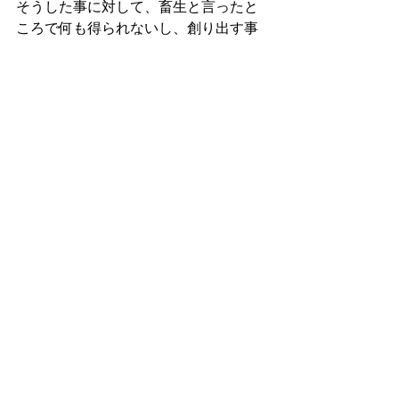
そうした事に対して、畜生と言ったと
ころで何も得られないし、創り出す事
も出来ない。
現状を真摯に受け止めて、「じゃあ、
どうするか？」と考えて行動する事し
かない。
改めて、仲間たちに感謝を。
■今回の小ネタ（僕が面白いと
思った何でもをチラリ）
石岡瑛子を知ったのはドラキュラ/フラ
ンシスフォードコッポラを観たのがき
っかけです。
作品も良かったですけれど、何よりも
その衣装の重厚さや奇抜さに圧倒され
ました。