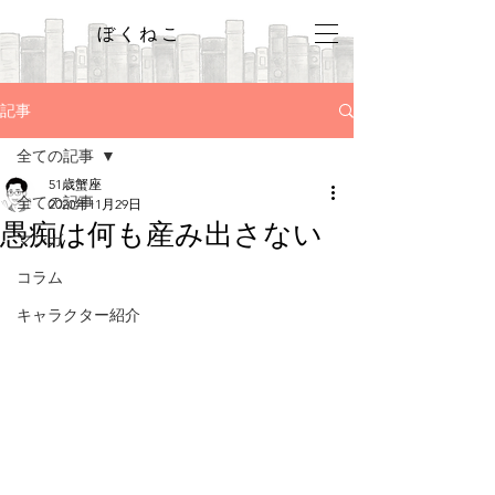
ぼくねこ
記事
全ての記事
51歳蟹座
全ての記事
2020年11月29日
愚痴は何も産み出さない
マンガ
コラム
キャラクター紹介