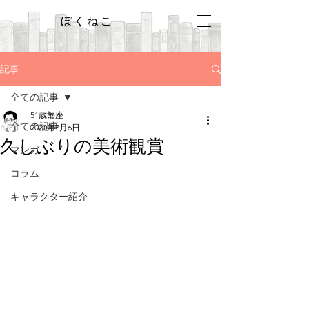
ぼくねこ
記事
全ての記事
51歳蟹座
全ての記事
2020年7月6日
久しぶりの美術観賞
マンガ
コラム
キャラクター紹介