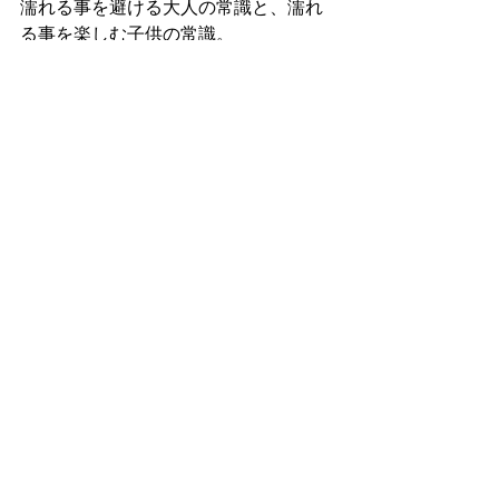
濡れる事を避ける大人の常識と、濡れ
る事を楽しむ子供の常識。
そうした事から開放されてみる事の大
切さを教えてくれる美術館。
今週末も行ってみたい〜。
すべて表示
最新記事