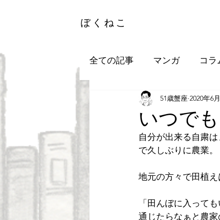
ぼくねこ
全ての記事
マンガ
コラ
51歳蟹座
2020年6
いつでも
自分が出来る自粛は
で久しぶりに農業。
地元の方々で田植え
「田んぼに入っても
通じたらなぁと農家